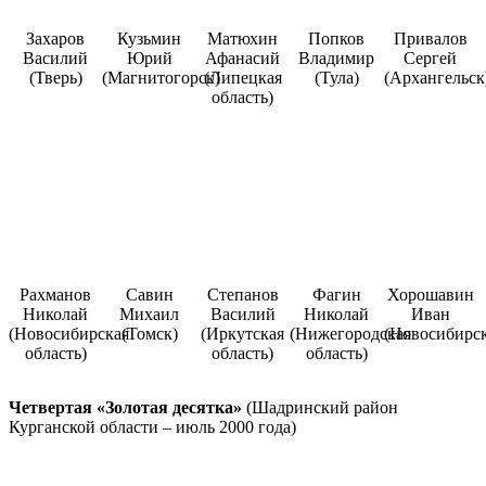
Захаров
Кузьмин
Матюхин
Попков
Привалов
Василий
Юрий
Афанасий
Владимир
Сергей
(Тверь)
(Магнитогорск)
(Липецкая
(Тула)
(Архангельск
область)
Рахманов
Савин
Степанов
Фагин
Хорошавин
Николай
Михаил
Василий
Николай
Иван
(Новосибирская
(Томск)
(Иркутская
(Нижегородская
(Новосибирск
область)
область)
область)
Четвертая «Золотая десятка»
(Шадринский район
Курганской области – июль 2000 года)