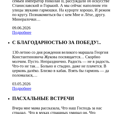
семьей император Николай II, рассуждали об искусстве
Станиславский и Горький. А мы сейчас наполним эти
улицы звуками гармошки. На курорте хорошо, И режим
по кругу. Познакомиться бы с кем Мне и Лёхе, другу.
Минералочки…
09.06.2026
Подробнее
С БЛАГОДАРНОСТЬЮ ЗА ПОБЕДУ!..
130-летию со дня рождения великого маршала Георгия
Константиновича Жукова посвящается… Скорбно
молчим. Пусто. Непразднично. Радость — не в радость.
Что-то не так… Больно и стыдно. даже не плачется. В
церковь далёко. Близко в кабак. Взять бы гармонь — да
поломалася,…
03.05.2026
Подробнее
ПАСХАЛЬНЫЕ ВСТРЕЧИ
Вчера мне мама рассказала, Что наш Господь за нас
страдал. Что в муках страшных умирал он, Что