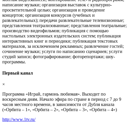
написание музыки; организация выставок с культурно-
просветительной целью; организация и проведение
концертов; организация конкурсов (учебных и
развлекательных); передачи развлекательные телевизионные;
представления театрализованные; представления театральные;
производство видеофильмов; публикация с помощью
настольных электронных издательских систем; публикация
интерактивных книг и периодики; публикация текстовых
материалов, за исключением рекламных; развлечение гостей;
сочинение музыки; услуги по написанию сценариев; услуги
студий записи; фотографирование; фоторепортажи; шоу-
программы.
Первый канал
×
Программа «Играй, гармонь любимая». Выходит по
воскресным дням. Начало эфира по стране в период с 7 до 9
часов местного времени, в зависимости от Дубля канала
(«Орбита – 1», «Орбита – 2», «Орбита – 3», «Орбита – 4»)
http://www.1tv.ru/