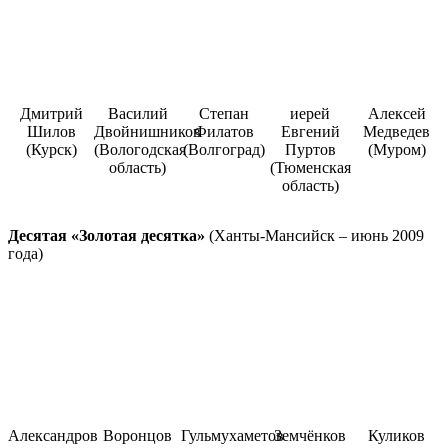
Дмитрий
Василий
Степан
иерей
Алексей
Шилов
Двойнишников
Филатов
Евгений
Медведев
(Курск)
(Вологодская
(Волгоград)
Пуртов
(Муром)
область)
(Тюменская
область)
Десятая «Золотая десятка»
(Ханты-Мансийск – июнь 2009
года)
Александров
Воронцов
Гульмухаметов
Земчёнков
Куликов