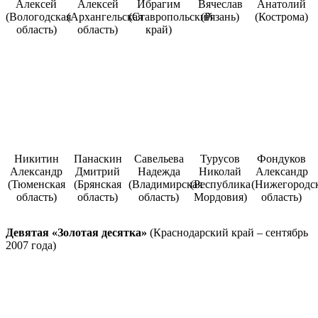
Алексей
Алексей
Ибрагим
Вячеслав
Анатолий
(Вологодская
(Архангельская
(Ставропольский
(Рязань)
(Кострома)
область)
область)
край)
Никитин
Панаскин
Савельева
Турусов
Фондуков
Александр
Дмитрий
Надежда
Николай
Александр
(Тюменская
(Брянская
(Владимирская
(Республика
(Нижегородс
область)
область)
область)
Мордовия)
область)
Девятая «Золотая десятка»
(Краснодарский край – сентябрь
2007 года)