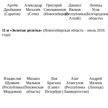
Артём
Александр
Григорий
Даниил
Леонид
Дробышев
Михалёв
Смольянинов
Вялков
Усов
(Саратов)
(Сочи)
(Новосибирск)
(Республика
(Белгородска
Алтай)
область)
11-я «Золотая десятка»
(Новосибирская область – июль 2016
года)
Владислав
Михаил
Лия
Азат
Андрей
Шумкин
Мальков
Брагина
Атангулов
Ивлиев
(Республика
(Пензенская
(Санкт-
(Республика
(Липецк)
Мордовия)
область)
Петербург)
Башкортостан)