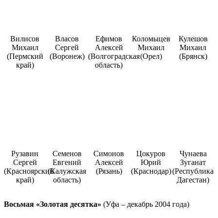
Вилисов
Власов
Ефимов
Коломыцев
Кулешов
Михаил
Сергей
Алексей
Михаил
Михаил
(Пермский
(Воронеж)
(Волгоградская
(Орел)
(Брянск)
край)
область)
Рузавин
Семенов
Симонов
Цокуров
Чунаева
Сергей
Евгений
Алексей
Юрий
Зуганат
(Красноярский
(Калужская
(Рязань)
(Краснодар)
(Республика
край)
область)
Дагестан)
Восьмая «Золотая десятка»
(Уфа – декабрь 2004 года)