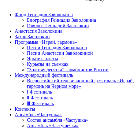
Фонд Геннадия Заволокина
Биография Геннадия Заволокина
Говорит Геннадий Заволокин
Анастасия Заволокина
Захар Заволокин
Программа «Играй, гармонь»
Песни Геннадия Заволокина
Песни Анастасии Заволокиной
Яркие сюжеты
Курьезы на съемках
“Золотая десятка” гармонистов России
Международный фестиваль
Всероссийский телевизионный фестиваль «Играй,
гармонь на Чёрном море»
Ⅰ Фестиваль
Ⅱ Фестиваль
Ⅲ Фестиваль
Контакты
Ансамбль «Частушка»
Состав ансамбля «Частушка»
Ансамбль «Частушечка»