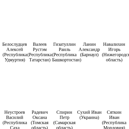
Белослудцев
Валеев
Гизатуллин
Ланин
Навалихин
Алексей
Рустэм
Раиль
Александр
Игорь
(Республика
(Республика
(Республика
(Барнаул)
(Нижегородс
Удмуртия)
Татарстан)
Башкортостан)
область)
Неустроев
Радевич
Спирин
Сухий Иван
Сяткин
Василий
Оксана
Петр
(Украина)
Иван
(Республика
(Томская
(Самарская
(Республика
Саха
область)
область)
Мордовия)