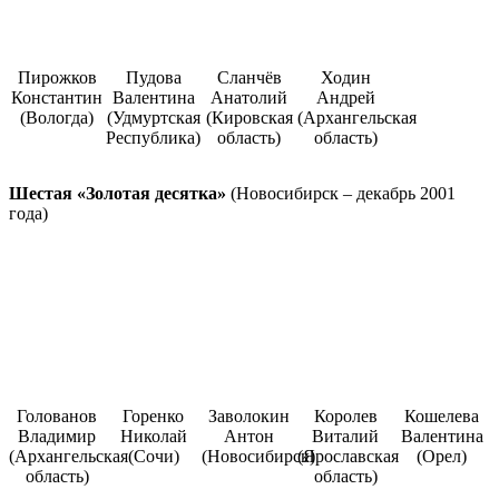
Пирожков
Пудова
Сланчёв
Ходин
Константин
Валентина
Анатолий
Андрей
(Вологда)
(Удмуртская
(Кировская
(Архангельская
Республика)
область)
область)
Шестая «Золотая десятка»
(Новосибирск – декабрь 2001
года)
Голованов
Горенко
Заволокин
Королев
Кошелева
Владимир
Николай
Антон
Виталий
Валентина
(Архангельская
(Сочи)
(Новосибирск)
(Ярославская
(Орел)
область)
область)