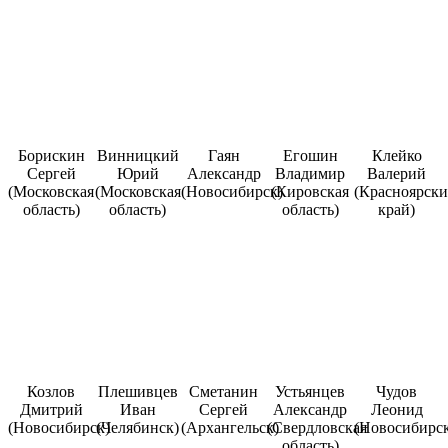
Борискин
Винницкий
Гаян
Егошин
Клейко
Сергей
Юрий
Александр
Владимир
Валерий
(Московская
(Московская
(Новосибирск)
(Кировская
(Красноярск
область)
область)
область)
край)
Козлов
Плешивцев
Сметанин
Устьянцев
Чудов
Дмитрий
Иван
Сергей
Александр
Леонид
(Новосибирск)
(Челябинск)
(Архангельск)
(Свердловская
(Новосибирск
область)