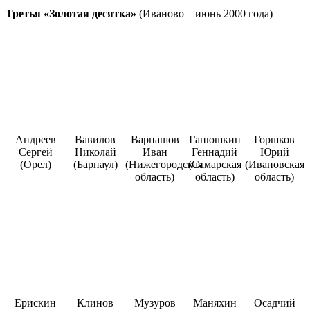
Третья «Золотая десятка»
(Иваново – июнь 2000 года)
Андреев
Вавилов
Варнашов
Ганюшкин
Горшков
Сергей
Николай
Иван
Геннадий
Юрий
(Орел)
(Барнаул)
(Нижегородская
(Самарская
(Ивановская
область)
область)
область)
Ерискин
Клинов
Музуров
Маняхин
Осадчий