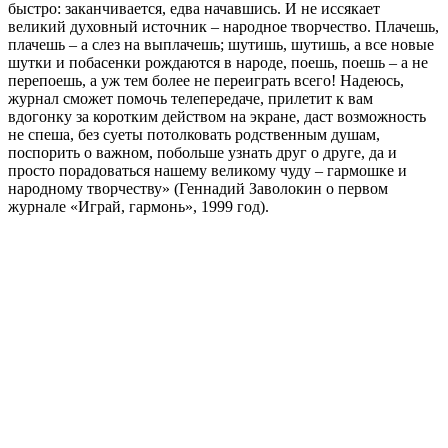
быстро: заканчивается, едва начавшись. И не иссякает
великий духовный источник – народное творчество. Плачешь,
плачешь – а слез на выплачешь; шутишь, шутишь, а все новые
шутки и побасенки рождаются в народе, поешь, поешь – а не
перепоешь, а уж тем более не переиграть всего! Надеюсь,
журнал сможет помочь телепередаче, прилетит к вам
вдогонку за коротким действом на экране, даст возможность
не спеша, без суеты потолковать родственным душам,
поспорить о важном, побольше узнать друг о друге, да и
просто порадоваться нашему великому чуду – гармошке и
народному творчеству» (Геннадий Заволокин о первом
журнале «Играй, гармонь», 1999 год).