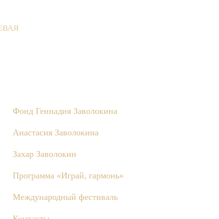
ЕВАЯ
 Деревне состоятся съёмки телепередачи «Играй, гармонь!», по
Фонд Геннадия Заволокина
Анастасия Заволокина
Захар Заволокин
Программа «Играй, гармонь»
Международный фестиваль
Контакты