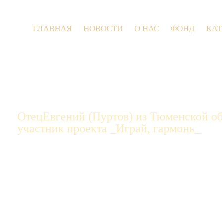
ГЛАВНАЯ
НОВОСТИ
О НАС
ФОНД
КА
ОтецЕвгений (Пуртов) из Тюменской об
участник проекта _Играй, гармонь_