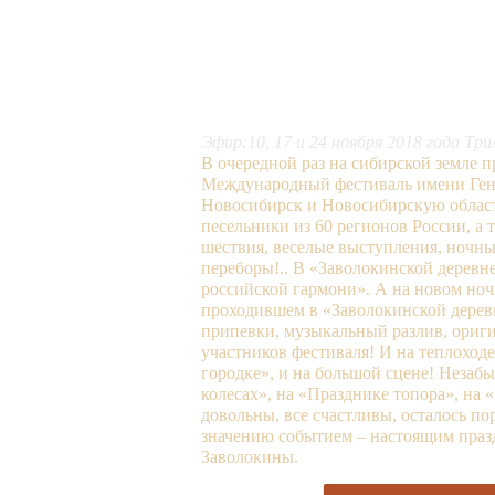
Эфир:10, 17 и 24 ноября 2018 года Тр
В очередной раз на сибирской земле 
Международный фестиваль имени Генна
Новосибирск и Новосибирскую област
песельники из 60 регионов России, а 
шествия, веселые выступления, ночны
переборы!.. В «Заволокинской деревн
российской гармони». А на новом ноч
проходившем в «Заволокинской дерев
припевки, музыкальный разлив, ориг
участников фестиваля! И на теплоходе
городке», и на большой сцене! Незаб
колесах», на «Празднике топора», на «
довольны, все счастливы, осталось п
значению событием – настоящим пра
Заволокины.