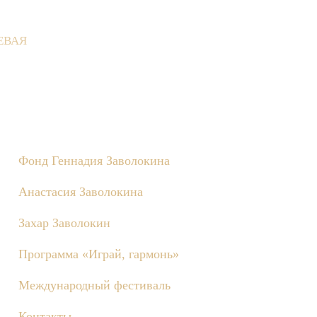
ЕВАЯ
Деревне состоятся съёмки телепередачи «Играй, гармонь!», пос
Фонд Геннадия Заволокина
Анастасия Заволокина
Захар Заволокин
Программа «Играй, гармонь»
Международный фестиваль
Контакты