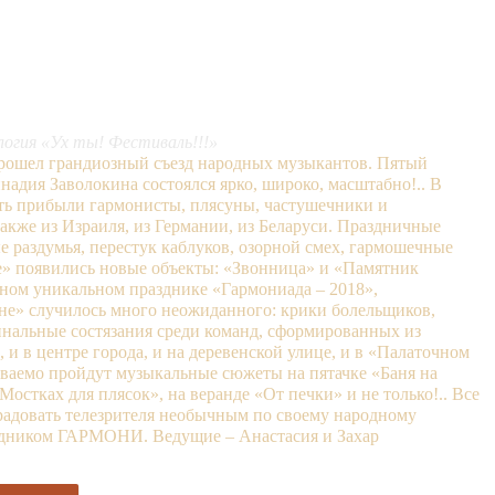
илогия «Ух ты! Фестиваль!!!»
прошел грандиозный съезд народных музыкантов. Пятый
дия Заволокина состоялся ярко, широко, масштабно!.. В
ь прибыли гармонисты, плясуны, частушечники и
также из Израиля, из Германии, из Беларуси. Праздничные
е раздумья, перестук каблуков, озорной смех, гармошечные
е» появились новые объекты: «Звонница» и «Памятник
ном уникальном празднике «Гармониада – 2018»,
не» случилось много неожиданного: крики болельщиков,
инальные состязания среди команд, сформированных из
, и в центре города, и на деревенской улице, и в «Палаточном
ываемо пройдут музыкальные сюжеты на пятачке «Баня на
Мостках для плясок», на веранде «От печки» и не только!.. Все
орадовать телезрителя необычным по своему народному
здником ГАРМОНИ. Ведущие – Анастасия и Захар