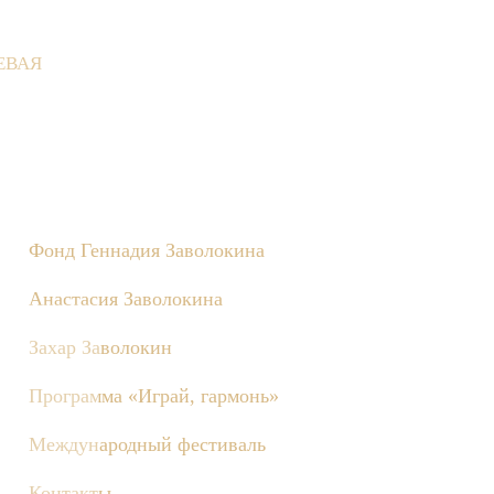
ЕВАЯ
 Деревне состоятся съёмки телепередачи «Играй, гармонь!», по
Фонд Геннадия Заволокина
Анастасия Заволокина
Захар Заволокин
Программа «Играй, гармонь»
Международный фестиваль
Контакты