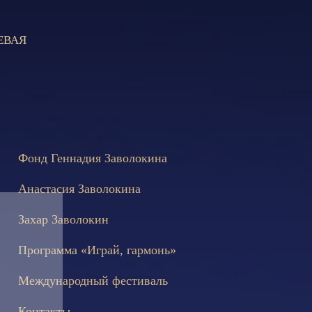
ЕВАЯ
не состоятся съёмки телепередачи «Играй, гармонь!», посвящён
Фонд Геннадия Заволокина
Анастасия Заволокина
Захар Заволокин
Программа «Играй, гармонь»
Международный фестиваль
Контакты