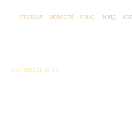
ГЛАВНАЯ
НОВОСТИ
О НАС
ФОНД
КА
9 июля 2026 года в Заволокинской Деревне состоятся съ
Фестиваль 2014