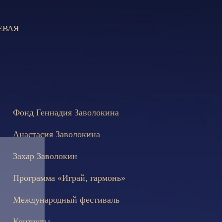
ЕВАЯ
е состоятся съёмки телепередачи «Играй, гармонь!», посвящённ
Фонд Геннадия Заволокина
Анастасия Заволокина
Захар Заволокин
Программа «Играй, гармонь»
Международный фестиваль
Контакты