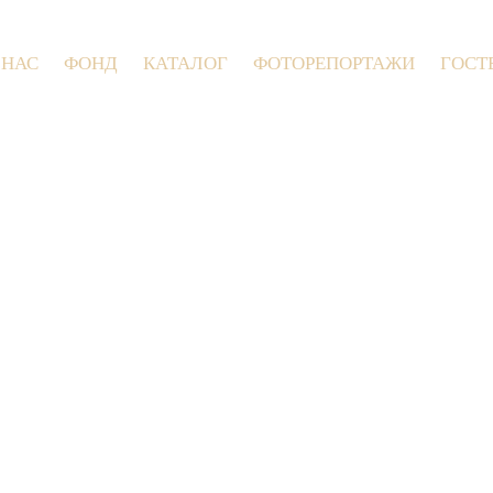
 НАС
ФОНД
КАТАЛОГ
ФОТОРЕПОРТАЖИ
ГОСТ
9 июля 2026 года в Заволокинской Дерев