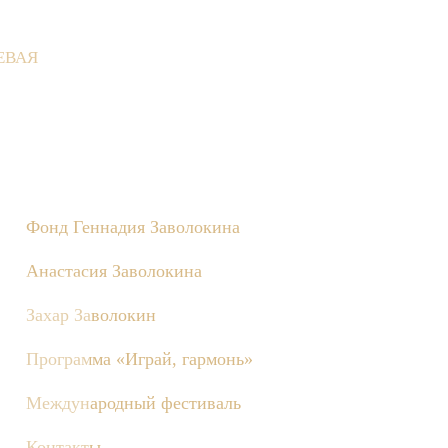
ЕВАЯ
не состоятся съёмки телепередачи «Играй, гармонь!», посвящён
Фонд Геннадия Заволокина
Анастасия Заволокина
Захар Заволокин
Программа «Играй, гармонь»
Международный фестиваль
Контакты