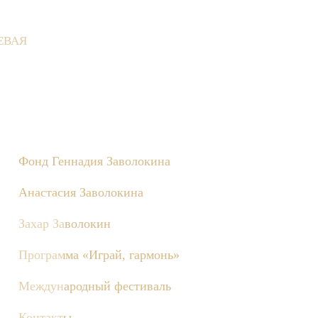
ЕВАЯ
 Деревне состоятся съёмки телепередачи «Играй, гармонь!», по
Фонд Геннадия Заволокина
Анастасия Заволокина
Захар Заволокин
Программа «Играй, гармонь»
Международный фестиваль
Контакты