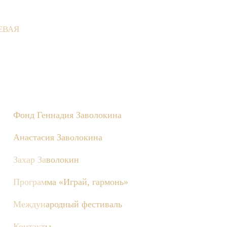
ЕВАЯ
не состоятся съёмки телепередачи «Играй, гармонь!», посвящён
Фонд Геннадия Заволокина
Анастасия Заволокина
Захар Заволокин
Программа «Играй, гармонь»
Международный фестиваль
Контакты