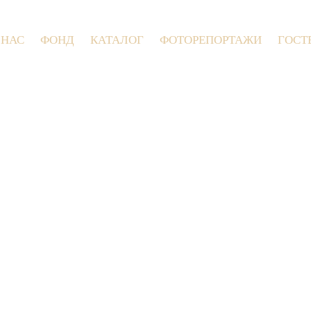
 НАС
ФОНД
КАТАЛОГ
ФОТОРЕПОРТАЖИ
ГОСТ
9 июля 2026 года в Заволокинской Дерев