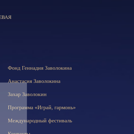
ЕВАЯ
остоятся съёмки телепередачи «Играй, гармонь!», посвящённые 
Фонд Геннадия Заволокина
Анастасия Заволокина
Захар Заволокин
Программа «Играй, гармонь»
Международный фестиваль
Контакты