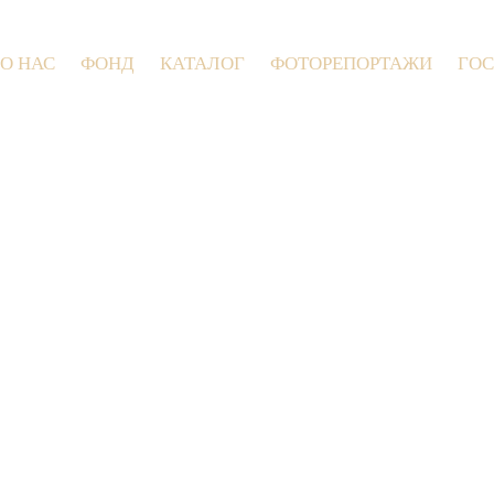
О НАС
ФОНД
КАТАЛОГ
ФОТОРЕПОРТАЖИ
ГОС
9 июля 2026 года в Заволокинской