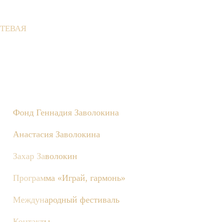
ТЕВАЯ
 Деревне состоятся съёмки телепередачи «Играй, гармонь!», п
Фонд Геннадия Заволокина
Анастасия Заволокина
Захар Заволокин
Программа «Играй, гармонь»
Международный фестиваль
Контакты