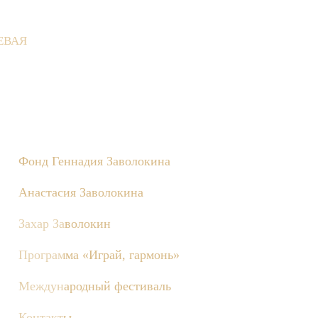
ЕВАЯ
 Деревне состоятся съёмки телепередачи «Играй, гармонь!», по
Фонд Геннадия Заволокина
Анастасия Заволокина
Захар Заволокин
Программа «Играй, гармонь»
Международный фестиваль
Контакты