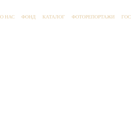
О НАС
ФОНД
КАТАЛОГ
ФОТОРЕПОРТАЖИ
ГОС
9 июля 2026 года в Заволокинской Дере