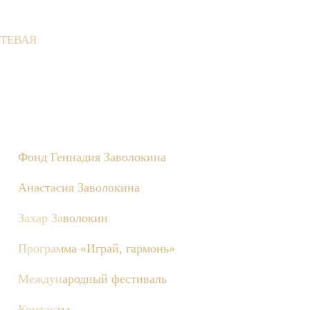
ТЕВАЯ
вне состоятся съёмки телепередачи «Играй, гармонь!», посвящё
Фонд Геннадия Заволокина
Анастасия Заволокина
Захар Заволокин
Программа «Играй, гармонь»
Международный фестиваль
Контакты