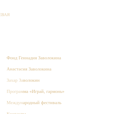
ЕВАЯ
вне состоятся съёмки телепередачи «Играй, гармонь!», посвящё
Фонд Геннадия Заволокина
Анастасия Заволокина
Захар Заволокин
Программа «Играй, гармонь»
Международный фестиваль
Контакты