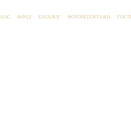
 НАС
ФОНД
КАТАЛОГ
ФОТОРЕПОРТАЖИ
ГОСТ
9 июля 2026 года в Заволокинской Дере