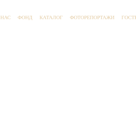
 НАС
ФОНД
КАТАЛОГ
ФОТОРЕПОРТАЖИ
ГОСТ
9 июля 2026 года в Заволокинско