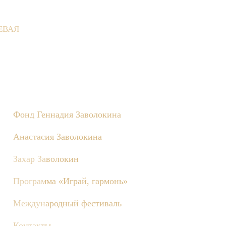
ЕВАЯ
й Деревне состоятся съёмки телепередачи «Играй, гармонь!», п
Фонд Геннадия Заволокина
Анастасия Заволокина
Захар Заволокин
Программа «Играй, гармонь»
Международный фестиваль
Контакты