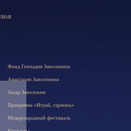
ЕВАЯ
 состоятся съёмки телепередачи «Играй, гармонь!», посвящённы
Фонд Геннадия Заволокина
Анастасия Заволокина
Захар Заволокин
Программа «Играй, гармонь»
Международный фестиваль
Контакты