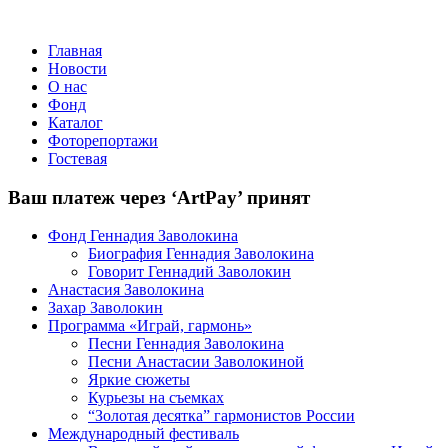
Главная
Новости
О нас
Фонд
Каталог
Фоторепортажи
Гостевая
Ваш платеж через ‘ArtPay’ принят
Фонд Геннадия Заволокина
Биография Геннадия Заволокина
Говорит Геннадий Заволокин
Анастасия Заволокина
Захар Заволокин
Программа «Играй, гармонь»
Песни Геннадия Заволокина
Песни Анастасии Заволокиной
Яркие сюжеты
Курьезы на съемках
“Золотая десятка” гармонистов России
Международный фестиваль