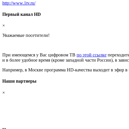
http://www.1tv.ru/
Первый канал HD
×
Уважаемые посетители!
При имеющемся у Вас цифровом ТВ
по этой ссылке
переходите
и в более удобное время (кроме западной части России), в зав
Например, в Москве программа HD-качества выходит в эфир в 08.0
Наши партнеры
×