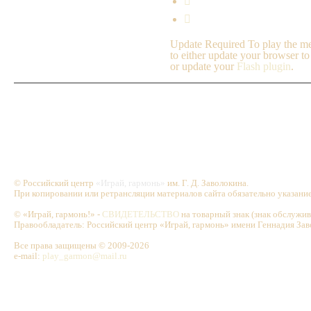


Update Required
To play the me
to either update your browser to
or update your
Flash plugin
.
© Российский центр
«Играй, гармонь»
им. Г. Д. Заволокина.
При копировании или ретрансляции материалов сайта обязательно указани
© «Играй, гармонь!» -
СВИДЕТЕЛЬСТВО
на товарный знак (знак обслужи
Правообладатель: Российский центр «Играй, гармонь» имени Геннадия Зав
Все права защищены © 2009-2026
e-mail:
play_garmon@mail.ru