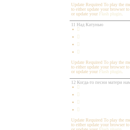
Update Required
To play the me
to either update your browser to
or update your
Flash plugin
.
11 Над Катунью




Update Required
To play the me
to either update your browser to
or update your
Flash plugin
.
12 Когда-то песни матери н




Update Required
To play the me
to either update your browser to
or update your
Flash plugin
.