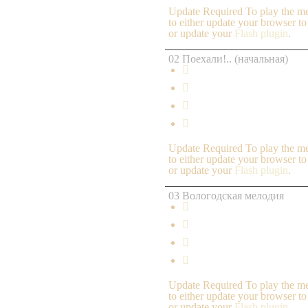
Update Required
To play the me
to either update your browser to
or update your
Flash plugin
.
02 Поехали!.. (начальная)




Update Required
To play the me
to either update your browser to
or update your
Flash plugin
.
03 Вологодская мелодия




Update Required
To play the me
to either update your browser to
or update your
Flash plugin
.