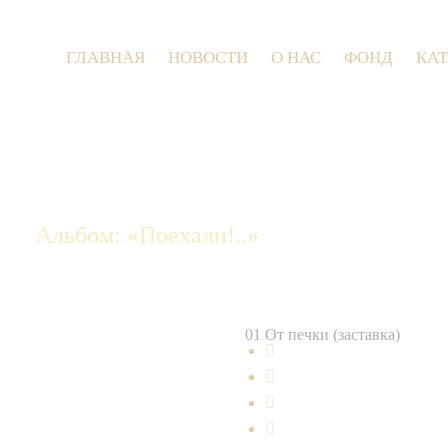
ГЛАВНАЯ
НОВОСТИ
О НАС
ФОНД
КА
Альбом: «Поехали!..»
01 От печки (заставка)



