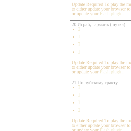
Update Required
To play the me
to either update your browser to
or update your
Flash plugin
.
20 Играй, гармонь (шутка)




Update Required
To play the me
to either update your browser to
or update your
Flash plugin
.
21 По чуйскому тракту




Update Required
To play the me
to either update your browser to
or update your
Flash plugin
.