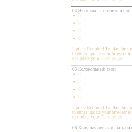
04 Экспромт в стиле кантри




Update Required
To play the me
to either update your browser to
or update your
Flash plugin
.
05 Колокольный звон




Update Required
To play the me
to either update your browser to
or update your
Flash plugin
.
06 Хочу научиться играть на