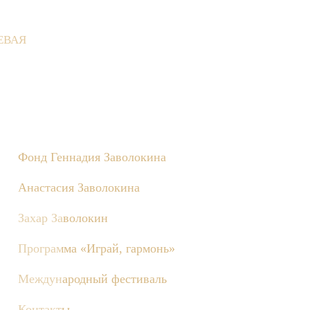
ЕВАЯ
вне состоятся съёмки телепередачи «Играй, гармонь!», посвящё
Фонд Геннадия Заволокина
Анастасия Заволокина
Захар Заволокин
Программа «Играй, гармонь»
Международный фестиваль
Контакты