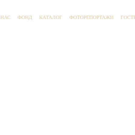
 НАС
ФОНД
КАТАЛОГ
ФОТОРЕПОРТАЖИ
ГОСТ
9 июля 2026 года в Заволокинской Дере