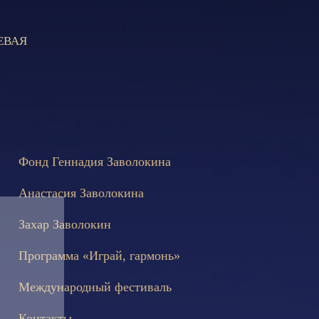
ЕВАЯ
состоятся съёмки телепередачи «Играй, гармонь!», посвящённы
Фонд Геннадия Заволокина
Анастасия Заволокина
Захар Заволокин
Программа «Играй, гармонь»
Международный фестиваль
Контакты