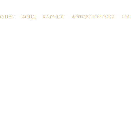
О НАС
ФОНД
КАТАЛОГ
ФОТОРЕПОРТАЖИ
ГОС
9 июля 2026 года в Заволокинской Деревне