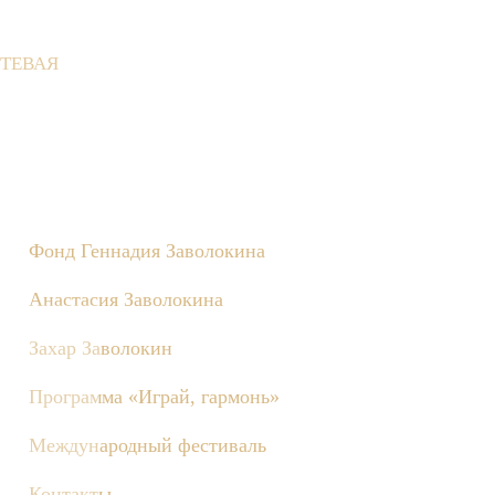
ТЕВАЯ
 состоятся съёмки телепередачи «Играй, гармонь!», посвящённ
Фонд Геннадия Заволокина
Анастасия Заволокина
Захар Заволокин
Программа «Играй, гармонь»
Международный фестиваль
Контакты