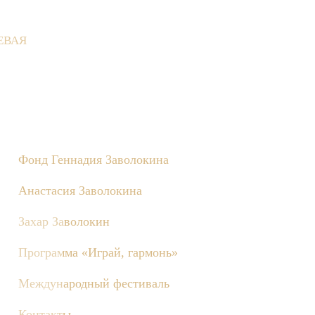
ЕВАЯ
не состоятся съёмки телепередачи «Играй, гармонь!», посвящён
Фонд Геннадия Заволокина
Анастасия Заволокина
Захар Заволокин
Программа «Играй, гармонь»
Международный фестиваль
Контакты