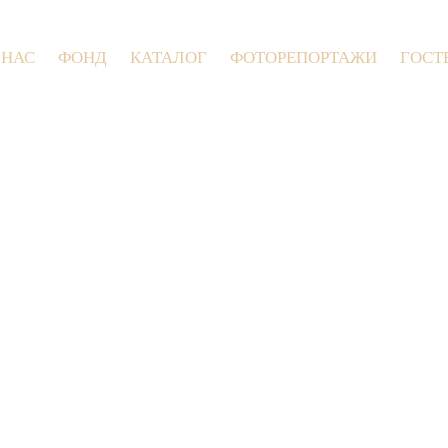
 НАС
ФОНД
КАТАЛОГ
ФОТОРЕПОРТАЖИ
ГОСТ
9 июля 2026 года в Заволокинской Дерев