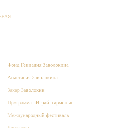
ЕВАЯ
е состоятся съёмки телепередачи «Играй, гармонь!», посвящённ
Фонд Геннадия Заволокина
Анастасия Заволокина
Захар Заволокин
Программа «Играй, гармонь»
Международный фестиваль
Контакты