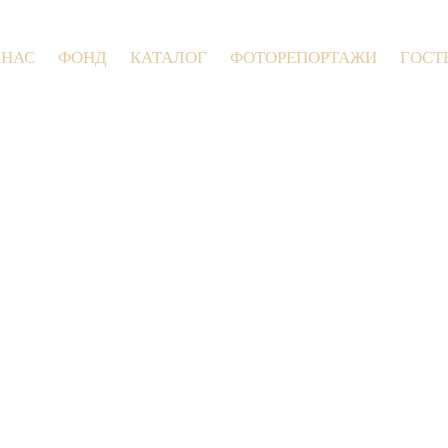
 НАС
ФОНД
КАТАЛОГ
ФОТОРЕПОРТАЖИ
ГОСТ
9 июля 2026 года в Заволокинской Деревн