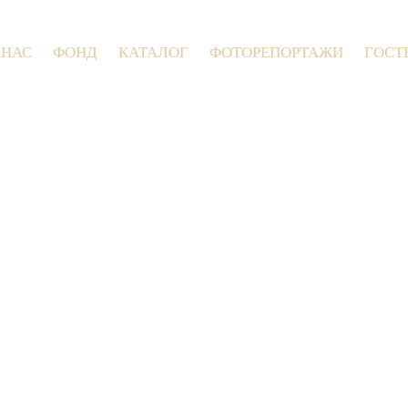
 НАС
ФОНД
КАТАЛОГ
ФОТОРЕПОРТАЖИ
ГОСТ
9 июля 2026 года в Заволокинской Дере