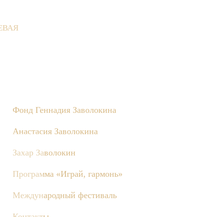
ЕВАЯ
вне состоятся съёмки телепередачи «Играй, гармонь!», посвящё
Фонд Геннадия Заволокина
Анастасия Заволокина
Захар Заволокин
Программа «Играй, гармонь»
Международный фестиваль
Контакты