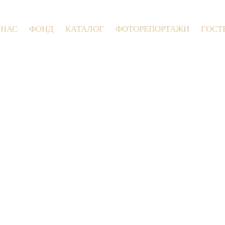
 НАС
ФОНД
КАТАЛОГ
ФОТОРЕПОРТАЖИ
ГОСТ
9 июля 2026 года в Заволокинской Д