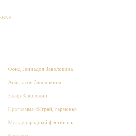
ЕВАЯ
еревне состоятся съёмки телепередачи «Играй, гармонь!», пос
Фонд Геннадия Заволокина
Анастасия Заволокина
Захар Заволокин
Программа «Играй, гармонь»
Международный фестиваль
Контакты