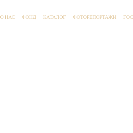
О НАС
ФОНД
КАТАЛОГ
ФОТОРЕПОРТАЖИ
ГОС
9 июля 2026 года в Заволокинской Дерев