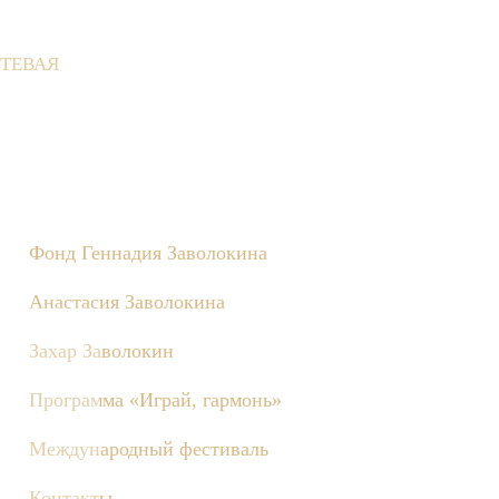
ТЕВАЯ
не состоятся съёмки телепередачи «Играй, гармонь!», посвящё
Фонд Геннадия Заволокина
Анастасия Заволокина
Захар Заволокин
Программа «Играй, гармонь»
Международный фестиваль
Контакты