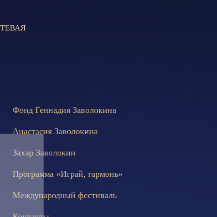
ТЕВАЯ
 состоятся съёмки телепередачи «Играй, гармонь!», посвящённы
Фонд Геннадия Заволокина
Анастасия Заволокина
Захар Заволокин
Программа «Играй, гармонь»
Международный фестиваль
Контакты