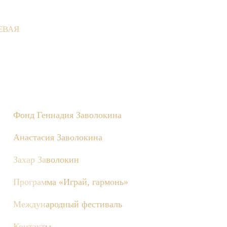
ЕВАЯ
Деревне состоятся съёмки телепередачи «Играй, гармонь!», пос
Фонд Геннадия Заволокина
Анастасия Заволокина
Захар Заволокин
Программа «Играй, гармонь»
Международный фестиваль
Контакты