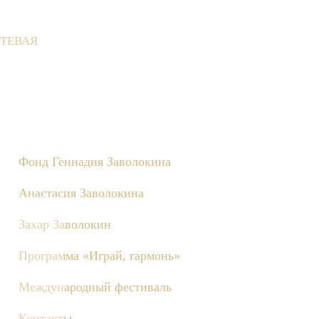
ТЕВАЯ
не состоятся съёмки телепередачи «Играй, гармонь!», посвящён
Фонд Геннадия Заволокина
Анастасия Заволокина
Захар Заволокин
Программа «Играй, гармонь»
Международный фестиваль
Контакты