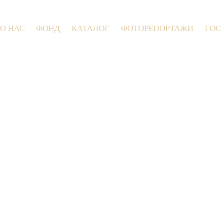
О НАС
ФОНД
КАТАЛОГ
ФОТОРЕПОРТАЖИ
ГОС
9 июля 2026 года в Заволокинской Дерев