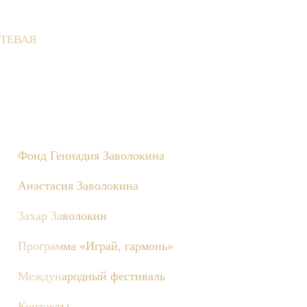
ТЕВАЯ
не состоятся съёмки телепередачи «Играй, гармонь!», посвящён
Фонд Геннадия Заволокина
Анастасия Заволокина
Захар Заволокин
Программа «Играй, гармонь»
Международный фестиваль
Контакты