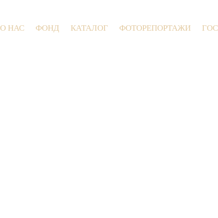
О НАС
ФОНД
КАТАЛОГ
ФОТОРЕПОРТАЖИ
ГОС
9 июля 2026 года в Заволокинской Дерев