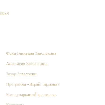
ЕВАЯ
 Деревне состоятся съёмки телепередачи «Играй, гармонь!», по
Фонд Геннадия Заволокина
Анастасия Заволокина
Захар Заволокин
Программа «Играй, гармонь»
Международный фестиваль
Контакты