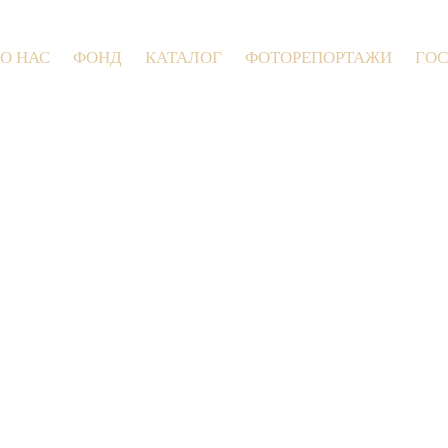
О НАС
ФОНД
КАТАЛОГ
ФОТОРЕПОРТАЖИ
ГОС
9 июля 2026 года в Заволокинской Дерев