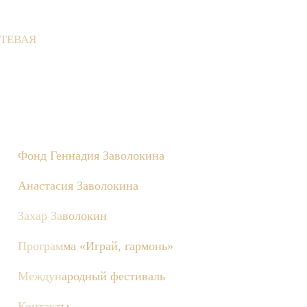
ТЕВАЯ
не состоятся съёмки телепередачи «Играй, гармонь!», посвящён
Фонд Геннадия Заволокина
Анастасия Заволокина
Захар Заволокин
Программа «Играй, гармонь»
Международный фестиваль
Контакты