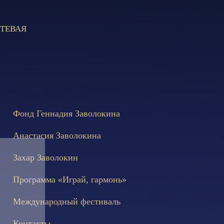
ТЕВАЯ
не состоятся съёмки телепередачи «Играй, гармонь!», посвящён
Фонд Геннадия Заволокина
Анастасия Заволокина
Захар Заволокин
Программа «Играй, гармонь»
Международный фестиваль
Контакты