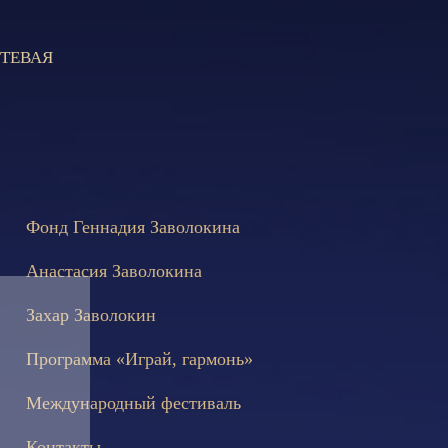
ТЕВАЯ
е состоятся съёмки телепередачи «Играй, гармонь!», посвящённ
Фонд Геннадия Заволокина
Анастасия Заволокина
Захар Заволокин
Программа «Играй, гармонь»
Международный фестиваль
Контакты