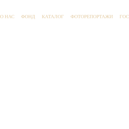
О НАС
ФОНД
КАТАЛОГ
ФОТОРЕПОРТАЖИ
ГОС
9 июля 2026 года в Заволокинской Деревн