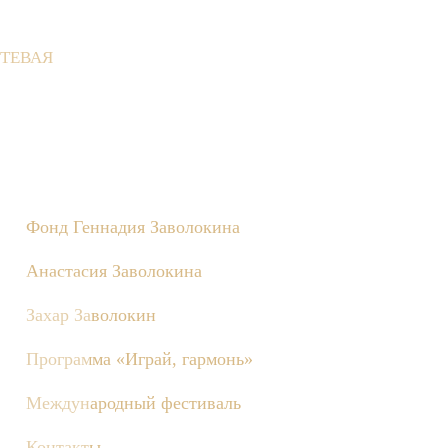
ТЕВАЯ
е состоятся съёмки телепередачи «Играй, гармонь!», посвящённ
Фонд Геннадия Заволокина
Анастасия Заволокина
Захар Заволокин
Программа «Играй, гармонь»
Международный фестиваль
Контакты