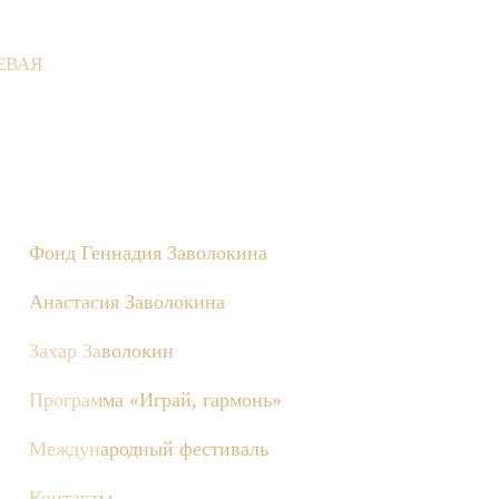
ЕВАЯ
 Деревне состоятся съёмки телепередачи «Играй, гармонь!», по
Фонд Геннадия Заволокина
Анастасия Заволокина
Захар Заволокин
Программа «Играй, гармонь»
Международный фестиваль
Контакты