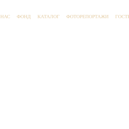
 НАС
ФОНД
КАТАЛОГ
ФОТОРЕПОРТАЖИ
ГОСТ
9 июля 2026 года в Заволокинской Дер