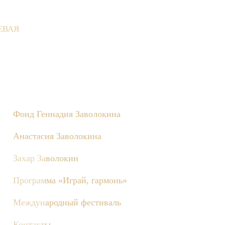
ЕВАЯ
евне состоятся съёмки телепередачи «Играй, гармонь!», посвящ
Фонд Геннадия Заволокина
Анастасия Заволокина
Захар Заволокин
Программа «Играй, гармонь»
Международный фестиваль
Контакты