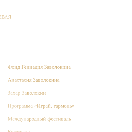
ЕВАЯ
 Деревне состоятся съёмки телепередачи «Играй, гармонь!», по
Фонд Геннадия Заволокина
Анастасия Заволокина
Захар Заволокин
Программа «Играй, гармонь»
Международный фестиваль
Контакты