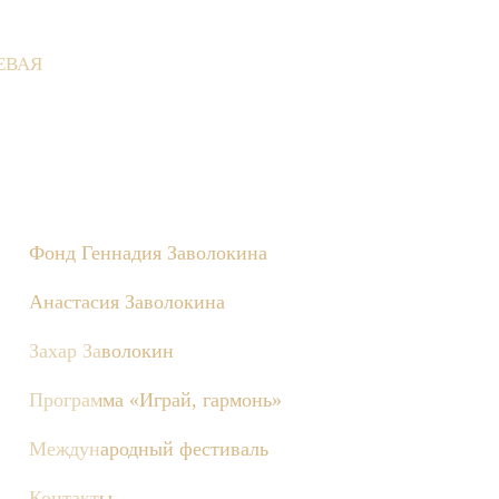
ЕВАЯ
 состоятся съёмки телепередачи «Играй, гармонь!», посвящённы
Фонд Геннадия Заволокина
Анастасия Заволокина
Захар Заволокин
Программа «Играй, гармонь»
Международный фестиваль
Контакты