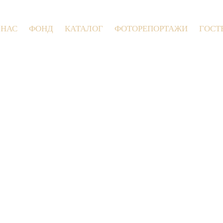
 НАС
ФОНД
КАТАЛОГ
ФОТОРЕПОРТАЖИ
ГОСТ
9 июля 2026 года в Заволокинской Деревне