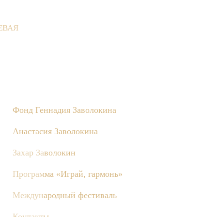
ЕВАЯ
 Деревне состоятся съёмки телепередачи «Играй, гармонь!», по
Фонд Геннадия Заволокина
Анастасия Заволокина
Захар Заволокин
Программа «Играй, гармонь»
Международный фестиваль
Контакты