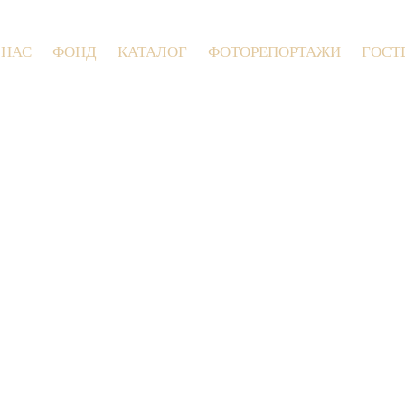
 НАС
ФОНД
КАТАЛОГ
ФОТОРЕПОРТАЖИ
ГОСТ
9 июля 2026 года в Заволокинской Дерев