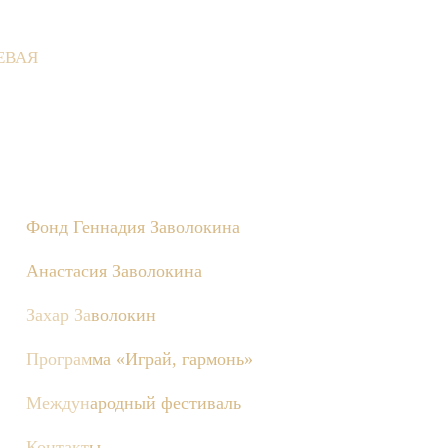
ЕВАЯ
не состоятся съёмки телепередачи «Играй, гармонь!», посвящё
Фонд Геннадия Заволокина
Анастасия Заволокина
Захар Заволокин
Программа «Играй, гармонь»
Международный фестиваль
Контакты