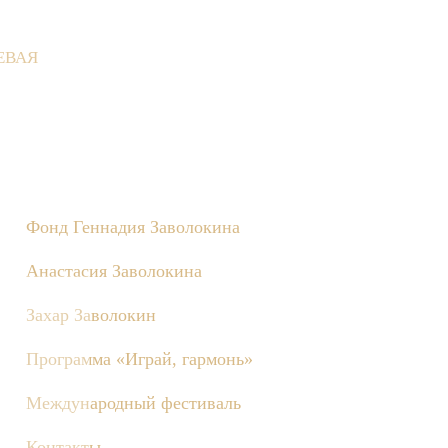
ЕВАЯ
 Деревне состоятся съёмки телепередачи «Играй, гармонь!», по
Фонд Геннадия Заволокина
Анастасия Заволокина
Захар Заволокин
Программа «Играй, гармонь»
Международный фестиваль
Контакты